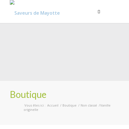
Boutique
Vous êtes ici :
Accueil
/
Boutique
/
Non classé
/
Vanille
originelle